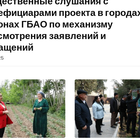
ественные слушания с
ефициарами проекта в городах
онах ГБАО по механизму
смотрения заявлений и
ащений
25