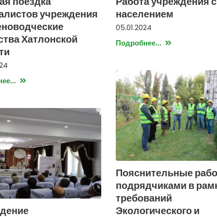
ая поездка
Работа учреждения с
алистов учреждения
населением
еноводческие
05.01.2024
ства Хатлонской
Подробнее...
ти
024
ее...
Пояснительные рабо
подрядчиками в рам
требований
дение
Экологического и