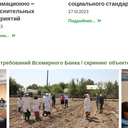
мационно –
социального станда
снительных
27.10.2023
риятий
Подробнее...
23
ее...
требований Всемирного Банка / скрининг объект