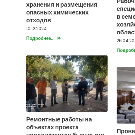
Рабоч
хранения и размещения
специ
опасных химических
в сем
отходов
хозяй
10.12.2024
облас
Подробнее...
26.04.2
Подробн
Ремонтные работы на
объектах проекта
Прове
продолжаются быстрыми