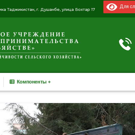
Для сл
ка Таджикистан, г. Душанбе, улица Бохтар 17
Компоненты