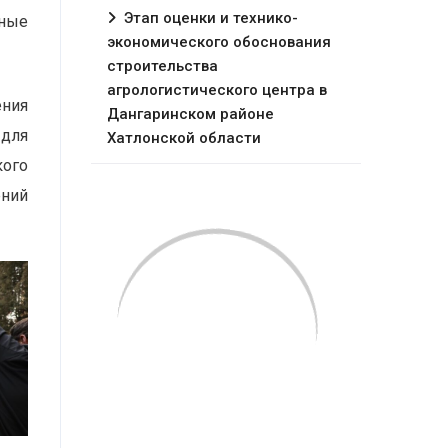
Этап оценки и технико-
нные
экономического обоснования
строительства
агрологистического центра в
ния
Дангаринском районе
 для
Хатлонской области
кого
ений