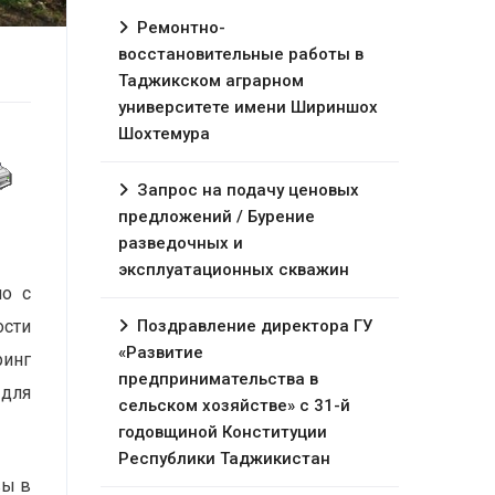
Ремонтно-
восстановительные работы в
Таджикском аграрном
университете имени Шириншох
Шохтемура
Запрос на подачу ценовых
предложений / Бурение
разведочных и
эксплуатационных скважин
но с
Поздравление директора ГУ
ости
«Развитие
ринг
предпринимательства в
 для
сельском хозяйстве» с 31-й
годовщиной Конституции
Республики Таджикистан
вы в