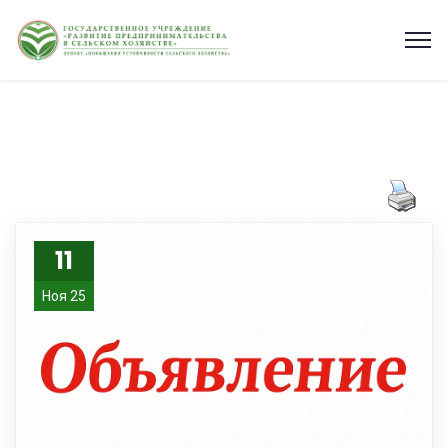
11
Ноя 25