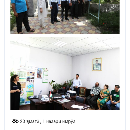
23 ҳамагӣ
, 1 назари имрӯз