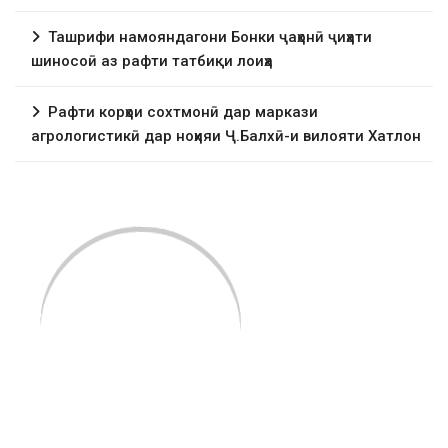
Ташрифи намояндагони Бонки ҷаҳонӣ ҷиҳати
шиносоӣ аз рафти татбиқи лоиҳа
Рафти корҳои сохтмонӣ дар маркази
агрологистикӣ дар ноҳияи Ҷ.Балхӣ-и вилояти Хатлон