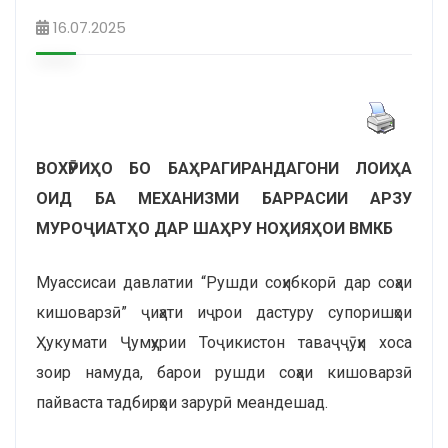
16.07.2025
ВОХӮРИҲО БО БАҲРАГИРАНДАГОНИ ЛОИҲА
ОИД БА МЕХАНИЗМИ БАРРАСИИ АРЗУ
МУРОҶИАТҲО ДАР ШАҲРУ НОҲИЯҲОИ ВМКБ
Муассисаи давлатии “Рушди соҳибкорӣ дар соҳаи
кишоварзӣ” ҷиҳати иҷрои дастуру супоришҳои
Ҳукумати Ҷумҳурии Тоҷикистон таваҷҷӯҳи хоса
зоир намуда, барои рушди соҳаи кишоварзӣ
пайваста тадбирҳои зарурӣ меандешад.