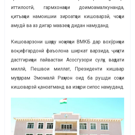
иттилоотӣ, гармхонаҳои доимоамалкунанда,
қитъаҳои намоишии зироатҳои кишоварзӣ, чоҳҳои
амудӣ ва аз дигар мавзеҳо дидан намуданд.
Кишоварзони шаҳру ноҳияҳои ВМКБ дар вохӯриҳои
воқифгардонӣ фаъолона ширкат варзида, ҷиҳати
дастгириҳои пайвастаи Асосгузори сулҳу ваҳдати
миллӣ, Пешвои миллат, Президенти кишвар
муҳтарам Эмомалӣ Раҳмон оид ба рушди соҳаи
кишоварзӣ қаноатманд ва изҳори сипос намуданд.