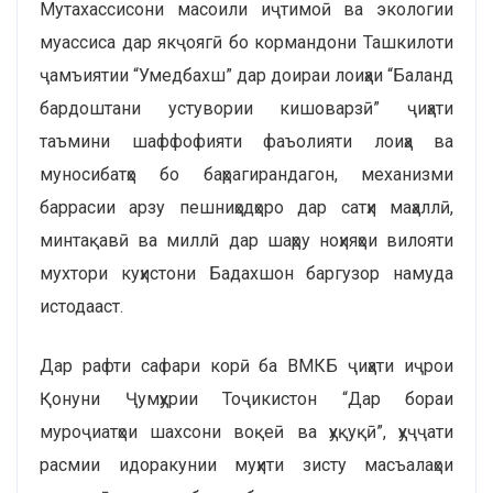
Мутахассисони масоили иҷтимоӣ ва экологии
муассиса дар якҷоягӣ бо кормандони Ташкилоти
ҷамъиятии “Умедбахш” дар доираи лоиҳаи “Баланд
бардоштани устувории кишоварзӣ” ҷиҳати
таъмини шаффофияти фаъолияти лоиҳа ва
муносибатҳо бо баҳрагирандагон, механизми
баррасии арзу пешниҳодҳоро дар сатҳи маҳаллӣ,
минтақавӣ ва миллӣ дар шаҳру ноҳияҳои вилояти
мухтори куҳистони Бадахшон баргузор намуда
истодааст.
Дар рафти сафари корӣ ба ВМКБ ҷиҳати иҷрои
Қонуни Ҷумҳурии Тоҷикистон “Дар бораи
муроҷиатҳои шахсони воқеӣ ва ҳуқуқӣ”, ҳуҷҷати
расмии идоракунии муҳити зисту масъалаҳои