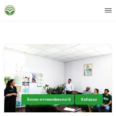
Блоки ичтимоӣ-экологӣ
Хабарҳо