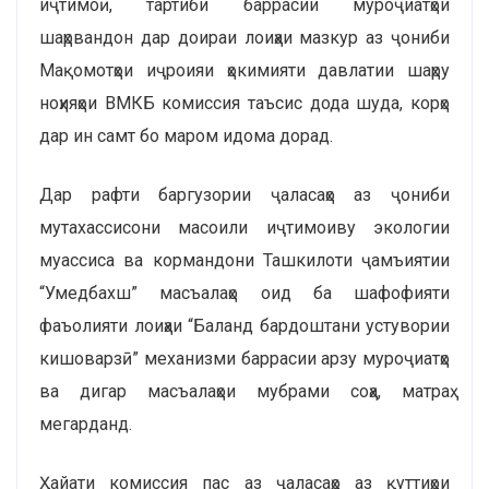
иҷтимоӣ, тартиби баррасии муроҷиатҳои
шаҳрвандон дар доираи лоиҳаи мазкур аз ҷониби
Мақомотҳои иҷроияи ҳокимияти давлатии шаҳру
ноҳияҳои ВМКБ комиссия таъсис дода шуда, корҳо
дар ин самт бо маром идома дорад.
Дар рафти баргузории ҷаласаҳо аз ҷониби
мутахассисони масоили иҷтимоиву экологии
муассиса ва кормандони Ташкилоти ҷамъиятии
“Умедбахш” масъалаҳо оид ба шафофияти
фаъолияти лоиҳаи “Баланд бардоштани устувории
кишоварзӣ” механизми баррасии арзу муроҷиатҳо
ва дигар масъалаҳои мубрами соҳа, матраҳ
мегарданд.
Ҳайати комиссия пас аз ҷаласаҳо аз қуттиҳои