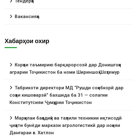
Тендерҳо
Вакансияҳо
Хабарҳои охир
Корҳои таъмирию барқарорсозӣ дар Донишгоҳи
аграрии Тоҷикистон ба номи Шириншоҳ Шоҳтемур
Табрикоти директори МД “Рушди соҳибкорӣ дар
соҳаи кишоварзӣ” бахшида ба 31 — солагии
Конститутсияи Ҷумҳурии Тоҷикистон
Марҳилаи баҳодиҳӣ ва таҳлили техникии иқтисодӣ
ҷиҳати бунёди маркази агрологистикӣ дар ноҳияи
Данғараи в. Хатлон