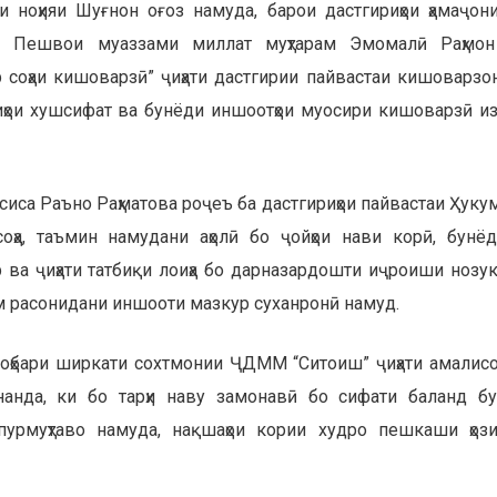
 ноҳияи Шуғнон оғоз намуда, барои дастгириҳои ҳамаҷон
ан Пешвои муаззами миллат муҳтарам Эмомалӣ Раҳмо
 соҳаи кишоварзӣ” ҷиҳати дастгирии пайвастаи кишоварзо
ҳои хушсифат ва бунёди иншоотҳои муосири кишоварзӣ из
иса Раъно Раҳматова роҷеъ ба дастгириҳои пайвастаи Ҳуку
оҳа, таъмин намудани аҳолӣ бо ҷойҳои нави корӣ, бунё
 ва ҷиҳати татбиқи лоиҳа бо дарназардошти иҷроиши нозук
ом расонидани иншооти мазкур суханронӣ намуд.
роҳбари ширкати сохтмонии ҶДММ “Ситоиш” ҷиҳати амалис
анда, ки бо тарҳи наву замонавӣ бо сифати баланд б
пурмуҳтаво намуда, нақшаҳои кории худро пешкаши ҳоз