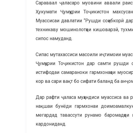
Сараввал ҷаласаро муовини аввали раиси
Ҳукумати Ҷумҳурии Тоҷикистон махсус
Муассисаи давлатии “Рушди соҳибкорӣ дар
техникаву мошинолотҳои кишоварзӣ, тухми
сипос намуданд.
Сипас мутахассиси масоили иҷтимоии муасс
Ҷумҳурии Тоҷикистон дар самти рушди с
истифодаи самараноки гармхонаҳои муосир
кор ва сари вақт бо сифати баланд ба анҷ
Дар рафти ҷаласа муҳандиси муассиса ва 
нақшаи бунёди гармхонаи доимоамалкун
мегардад тавассути рунамо баромадҳои 
кардониданд.