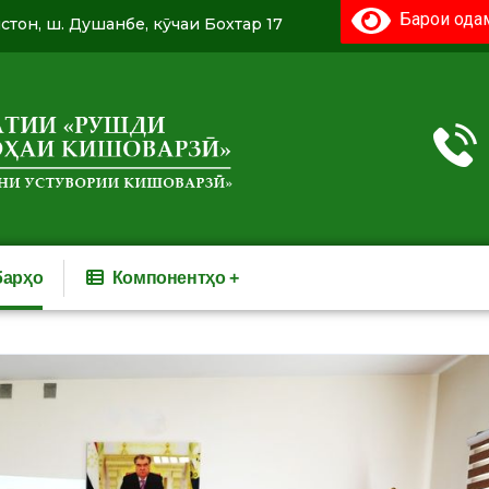
Барои одам
истон, ш. Душанбе, кӯчаи Бохтар 17
барҳо
Компонентҳо