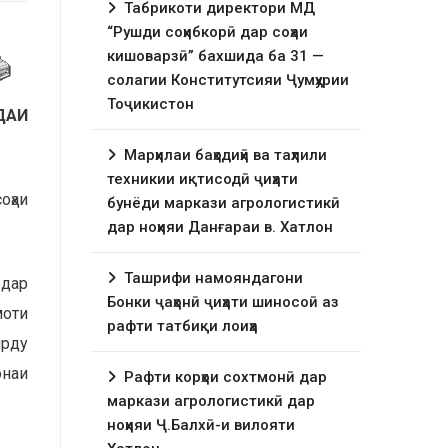
Табрикоти директори МД
“Рушди соҳибкорӣ дар соҳаи
кишоварзӣ” бахшида ба 31 —
солагии Конститутсияи Ҷумҳурии
Тоҷикистон
ДАИ
Марҳилаи баҳодиҳӣ ва таҳлили
техникии иқтисодӣ ҷиҳати
оҳаи
бунёди маркази агрологистикӣ
дар ноҳияи Данғараи в. Хатлон
Ташрифи намояндагони
 дар
Бонки ҷаҳонӣ ҷиҳати шиносоӣ аз
моти
рафти татбиқи лоиҳа
ирду
онаи
Рафти корҳои сохтмонӣ дар
маркази агрологистикӣ дар
ноҳияи Ҷ.Балхӣ-и вилояти