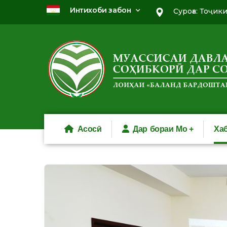
Интихоби забон
Суроға: Тоҷик
Асосӣ
Дар бораи Мо
Ха