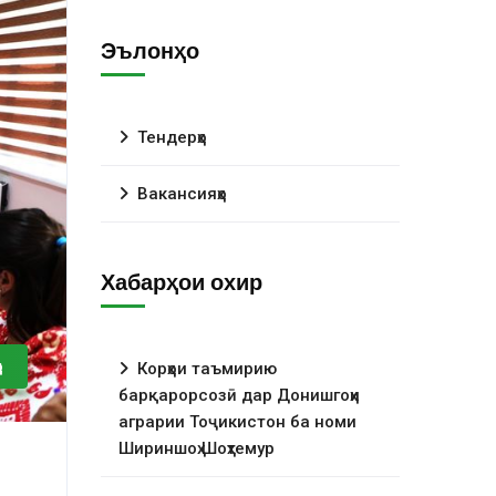
Эълонҳо
Тендерҳо
Вакансияҳо
Хабарҳои охир
о
Корҳои таъмирию
барқарорсозӣ дар Донишгоҳи
аграрии Тоҷикистон ба номи
Шириншоҳ Шоҳтемур