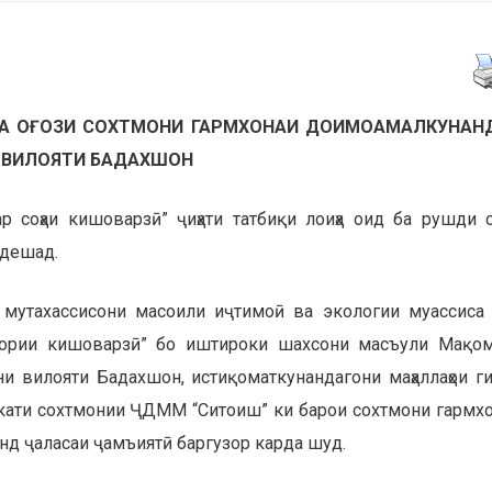
 БА ОҒОЗИ СОХТМОНИ ГАРМХОНАИ ДОИМОАМАЛКУНАН
 ВИЛОЯТИ БАДАХШОН
 соҳаи кишоварзӣ” ҷиҳати татбиқи лоиҳа оид ба рушди с
ндешад.
 мутахассисони масоили иҷтимоӣ ва экологии муассиса
увории кишоварзӣ” бо иштироки шахсони масъули Мақо
ни вилояти Бадахшон, истиқоматкунандагони маҳаллаҳои г
кати сохтмонии ҶДММ “Ситоиш” ки барои сохтмони гармх
д ҷаласаи ҷамъиятӣ баргузор карда шуд.