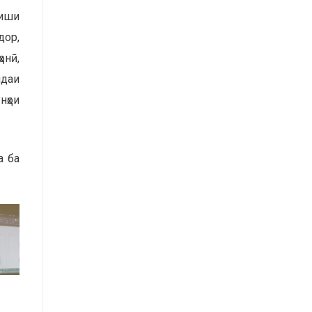
оиши
дор,
онӣ,
ндаи
нҳои
а ба