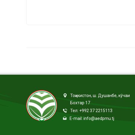
Тоҷикистон, ш. Душанбе, кӯчаи
Бохтар 17
Тел: +992 37 2215113
E-mail: info@aedpmu.tj