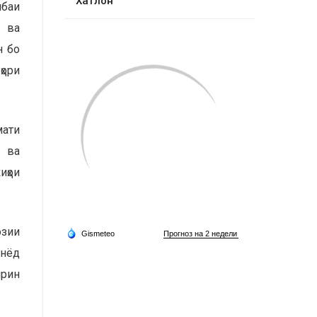
Хатлон
ибаи
н ва
н бо
ҳори
мати
д ва
иҳои
озии
унёд
ирин