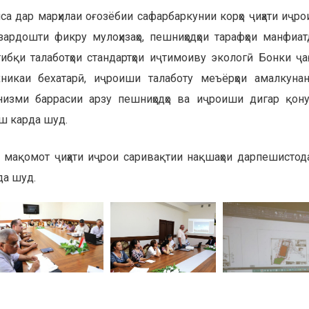
са дар марҳилаи оғозёбии сафарбаркунии корҳо ҷиҳати иҷр
ардошти фикру мулоҳизаҳо, пешниҳодҳои тарафҳои манфиат
тибқи талаботҳои стандартҳои иҷтимоиву экологӣ Бонки ҷаҳ
ехникаи бехатарӣ, иҷроиши талаботу меъёрҳои амалкуна
низми баррасии арзу пешниҳодҳо ва иҷроиши дигар қону
ш карда шуд.
 мақомот ҷиҳати иҷрои саривақтии нақшаҳои дарпешистод
да шуд.