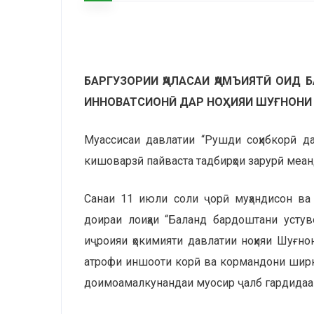
БАРГУЗОРИИ ҶАЛАСАИ ҶАМЪИЯТӢ ОИД
ИННОВАТСИОНӢ ДАР НОҲИЯИ ШУҒНОНИ
Муассисаи давлатии “Рушди соҳибкорӣ дар
кишоварзӣ пайваста тадбирҳои зарурӣ меа
Санаи 11 июли соли ҷорӣ муҳандисон ва
доираи лоиҳаи “Баланд бардоштани уст
иҷроияи ҳокимияти давлатии ноҳияи Шуғно
атрофи иншооти корӣ ва кормандони шир
доимоамалкунандаи муосир ҷалб гардидаан