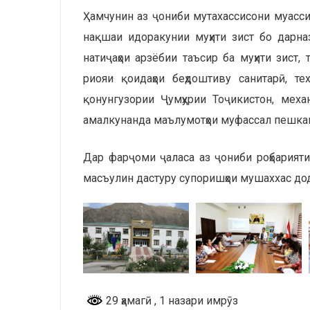
Ҳамчунин аз ҷониби мутахассисони муасси
нақшаи идоракунии муҳити зист бо дарназ
натиҷаҳои арзёбии таъсир ба муҳити зист, 
риояи қоидаҳои беҳдоштиву санитарӣ, т
қонунгузории Ҷумҳурии Тоҷикистон, меха
амалкунанда маълумотҳои муфассал пешка
Дар фарҷоми ҷаласа аз ҷониби роҳбарияти
масъулин дастуру супоришҳои мушаххас до
29 ҳамагӣ
, 1 назари имрӯз