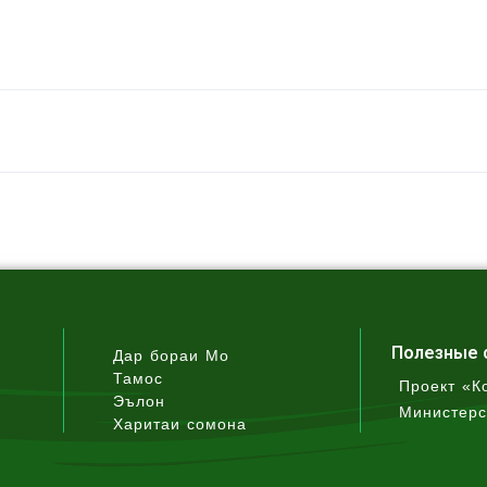
Полезные 
Дар бораи Мо
Тамос
Проект «К
Эълон
Министерс
Харитаи сомона