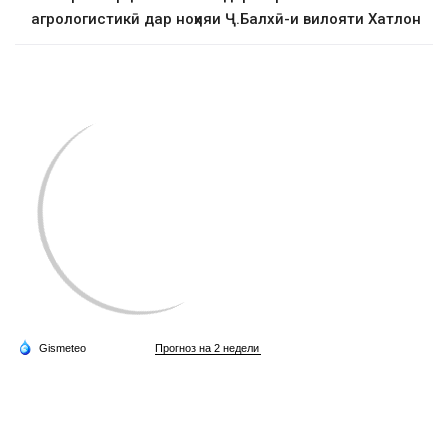
агрологистикӣ дар ноҳияи Ҷ.Балхӣ-и вилояти Хатлон