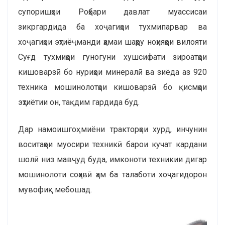
супоришҳои Роҳбари давлат муассисаи
зикргардида ба хоҷагиҳои тухмипарвар ва
хоҷагиҳои эҳтиёҷманди ҳамаи шаҳру ноҳияҳои вилояти
Суғд тухмиҳои гуногуни хушсифати зироатҳои
кишоварзӣ бо нуриҳои минералӣ ва зиёда аз 920
техника мошинолотҳои кишоварзӣ бо қисмҳои
эҳтиётии он, тақдим гардида буд.
Дар намоишгоҳ миёни тракторҳои хурд, инчунин
воситаҳои муосири техникӣ барои кучат кардани
шолӣ низ мавҷуд буда, имконоти техникии дигар
мошинолоти соҳавӣ ҳам ба талаботи хоҷагидорон
мувофиқ мебошад.