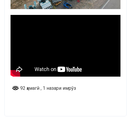
92 ҳамагӣ
, 1 назари имрӯз