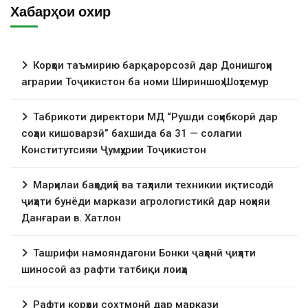
Хабарҳои охир
Корҳои таъмирию барқарорсозӣ дар Донишгоҳи
аграрии Тоҷикистон ба номи Шириншоҳ Шоҳтемур
Табрикоти директори МД “Рушди соҳибкорӣ дар
соҳаи кишоварзӣ” бахшида ба 31 — солагии
Конститутсияи Ҷумҳурии Тоҷикистон
Марҳилаи баҳодиҳӣ ва таҳлили техникии иқтисодӣ
ҷиҳати бунёди маркази агрологистикӣ дар ноҳияи
Данғараи в. Хатлон
Ташрифи намояндагони Бонки ҷаҳонӣ ҷиҳати
шиносоӣ аз рафти татбиқи лоиҳа
Рафти корҳои сохтмонӣ дар маркази