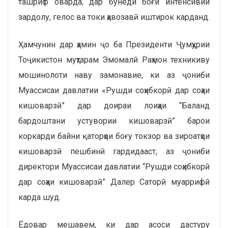
ташриф оварда, дар бунёди боғи интенсивии
зардолу, гелос ва токи ҳавозавӣ иштирок карданд.
Ҳамчунин дар ҳамин ҷо ба Президенти Ҷумҳурии
Тоҷикистон муҳтарам Эмомалӣ Раҳмон техникиву
мошинолоти наву замонавие, ки аз ҷониби
Муассисаи давлатии «Рушди соҳибкорӣ дар соҳаи
кишоварзӣ” дар доираи лоиҳаи “Баланд
бардоштани устувории кишоварзӣ” барои
коркарди байни қаторҳои боғу токзор ва зироатҳои
кишоварзӣ пешбинӣ гардидааст, аз ҷониби
директори Муассисаи давлатии “Рушди соҳибкорӣ
дар соҳаи кишоварзӣ” Далер Саторӣ муаррифӣ
карда шуд.
Ёдовар мешавем, ки дар асоси дастуру