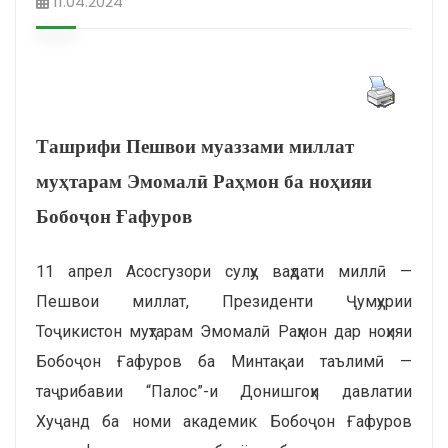
11.04.2024
Ташрифи Пешвои муаззами миллат
муҳтарам Эмомалӣ Раҳмон ба ноҳияи
Бобоҷон Ғафуров
11 апрел Асосгузори сулҳу ваҳдати миллӣ —
Пешвои миллат, Президенти Ҷумҳурии
Тоҷикистон муҳтарам Эмомалӣ Раҳмон дар ноҳияи
Бобоҷон Ғафуров ба Минтақаи таълимӣ —
таҷрибавии “Палос”-и Донишгоҳи давлатии
Хуҷанд ба номи академик Бобоҷон Ғафуров