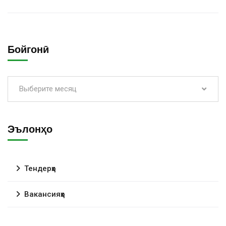
Бойгонӣ
Выберите месяц
Эълонҳо
Тендерҳо
Вакансияҳо