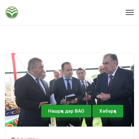
Нашрҳо дар ВАО
Хабарҳо