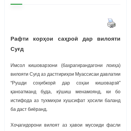
Рафти корҳои саҳроӣ дар вилояти
Суғд
Имсол кишоварзони (баҳрагирандагони лоиҳа)
вилояти Суғд аз дастгириҳои Муассисаи давлатии
“Рушди соҳибкорӣ дар соҳаи кишоварзӣ”
қаноатманд буда, кӯшиш менамоянд, ки бо
истифода аз тухмиҳои хушсифат ҳосили баланд
ба даст биёранд.
Хоҷагидорони вилоят аз ҳавои мусоиди фасли