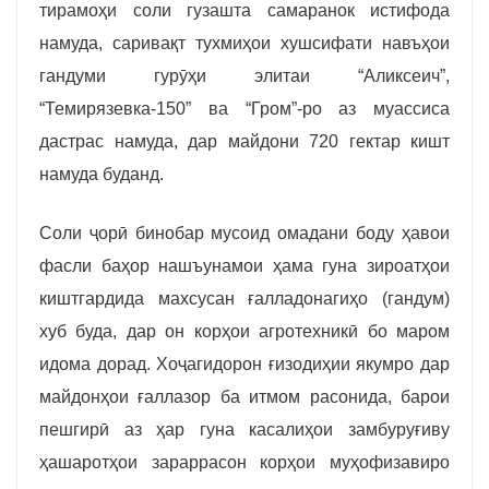
тирамоҳи соли гузашта самаранок истифода
намуда, саривақт тухмиҳои хушсифати навъҳои
гандуми гурӯҳи элитаи “Аликсеич”,
“Темирязевка-150” ва “Гром”-ро аз муассиса
дастрас намуда, дар майдони 720 гектар кишт
намуда буданд.
Соли ҷорӣ бинобар мусоид омадани боду ҳавои
фасли баҳор нашъунамои ҳама гуна зироатҳои
киштгардида махсусан ғалладонагиҳо (гандум)
хуб буда, дар он корҳои агротехникӣ бо маром
идома дорад.
Хоҷагидорон ғизодиҳии якумро дар
майдонҳои ғаллазор ба итмом расонида, барои
пешгирӣ аз ҳар гуна касалиҳои замбуруғиву
ҳашаротҳои зараррасон корҳои муҳофизавиро