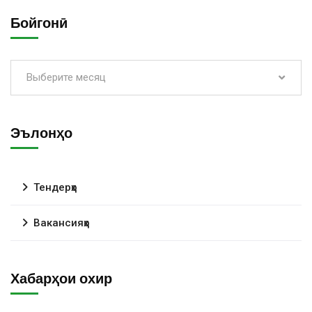
Бойгонӣ
Выберите месяц
Эълонҳо
Тендерҳо
Вакансияҳо
Хабарҳои охир