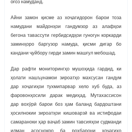
оғоз намуданд.
Айни замон қисме аз хоҷагидорон барои тоза
намудани майдонҳои гандумзор аз алафҳои
бегона тавассути гербидсидҳои гуногун коркарди
заминҳоро баргузор намуда, қисми дигар бо
кандани ҷуйбору гирди замин машғул мебошад.
Дар рафти мониторингҳо мушоҳида гардид, ки
ҳолати нашъунамои зироатҳо махсусан гандум
дар хоҷагиҳои тухмипарвар хело хуб буда, аз
фаровонҳосили дарак медиҳад.
Мутахассисон
дар вохӯрӣ барои боз ҳам баланд бардоштани
ҳосилнокии зироатҳои кишоварзӣ ва истифодаи
самараноки ҳар ваҷаб замин тавсияҳои судманди
илман асоснокро ба роҳбарони хоҷагиҳо