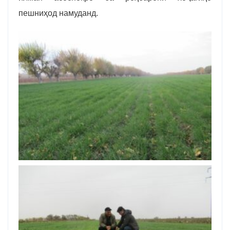
пешниҳод намуданд.