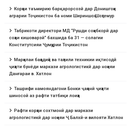
Корҳои таъмирию барқарорсозӣ дар Донишгоҳи
аграрии Тоҷикистон ба номи Шириншоҳ Шоҳтемур
Табрикоти директори МД “Рушди соҳибкорӣ дар
соҳаи кишоварзӣ” бахшида ба 31 — солагии
Конститутсияи Ҷумҳурии Тоҷикистон
Марҳилаи баҳодиҳӣ ва таҳлили техникии иқтисодӣ
ҷиҳати бунёди маркази агрологистикӣ дар ноҳияи
Данғараи в. Хатлон
Ташрифи намояндагони Бонки ҷаҳонӣ ҷиҳати
шиносоӣ аз рафти татбиқи лоиҳа
Рафти корҳои сохтмонӣ дар маркази
агрологистикӣ дар ноҳияи Ҷ.Балхӣ-и вилояти Хатлон