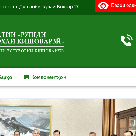
Барои одам
истон, ш. Душанбе, кӯчаи Бохтар 17
барҳо
Компонентҳо