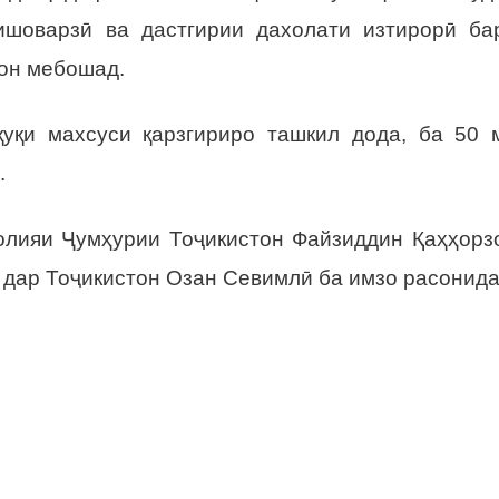
ишоварзӣ ва дастгирии дахолати изтирорӣ ба
тон мебошад.
уқи махсуси қарзгириро ташкил дода, ба 50 
.
лияи Ҷумҳурии Тоҷикистон Файзиддин Қаҳҳорз
 дар Тоҷикистон Озан Севимлӣ ба имзо расонида