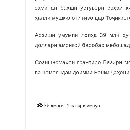
заминаи бахши устувори соҳаи к
ҳалли мушкилоти ғизо дар Тоҷикис
Арзиши умумии лоиҳа 39 млн ҳуқ
доллари амрикоӣ баробар мебошад
Созишномаҳои грантиро Вазири мо
ва намояндаи доимии Бонки ҷаҳонӣ
35 ҳамагӣ
, 1 назари имрӯз