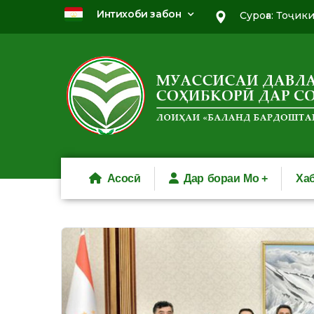
Интихоби забон
Суроға: Тоҷик
Асосӣ
Дар бораи Мо
Ха