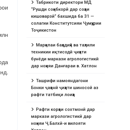
Табрикоти директори МД
рои
“Рушди соҳибкорӣ дар соҳаи
кишоварзӣ” бахшида ба 31 —
солагии Конститутсияи Ҷумҳурии
Тоҷикистон
млн
Марҳилаи баҳодиҳӣ ва таҳлили
техникии иқтисодӣ ҷиҳати
бунёди маркази агрологистикӣ
ода
дар ноҳияи Данғараи в. Хатлон
нд.
Ташрифи намояндагони
Бонки ҷаҳонӣ ҷиҳати шиносоӣ аз
рафти татбиқи лоиҳа
Рафти корҳои сохтмонӣ дар
маркази агрологистикӣ дар
ноҳияи Ҷ.Балхӣ-и вилояти