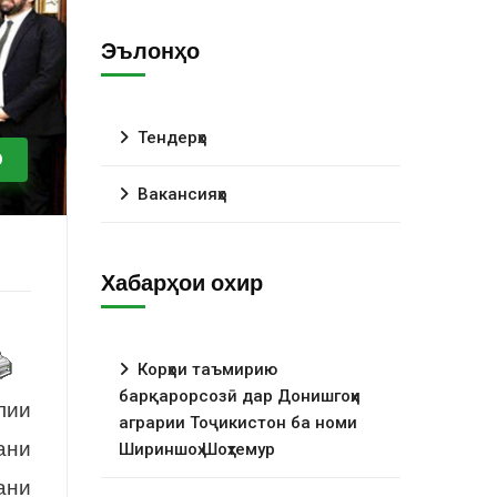
Эълонҳо
Тендерҳо
О
Вакансияҳо
Хабарҳои охир
Корҳои таъмирию
барқарорсозӣ дар Донишгоҳи
лии
аграрии Тоҷикистон ба номи
ани
Шириншоҳ Шоҳтемур
ани