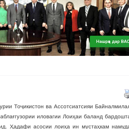
Нашрҳо дар ВА
урии Тоҷикистон ва Ассотсиатсияи Байналмила
аблағгузории иловагии Лоиҳаи баланд бардошт
ид. Ҳадафи асосии лоиҳа ин мустаҳкам намуд