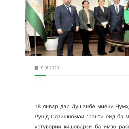
18.01.2023
18 январ дар Душанбе миёни Ҷумҳ
Рушд Созишномаи грантӣ оид ба м
устувории кишоварзӣ ба имзо рас