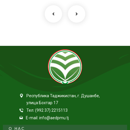
Республика Таджикистан, г. Душанбе,
улица Бохтар 17
Тел: (992 37) 2215113
E-mail: info@aedpmu.tj
О НАС