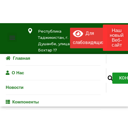
Наш
Республика
Для
новый
Таджикистан, г.
Веб-
слабовидящих
Душанбе, улица
сайт
Выбор языка
Бохтар 17
Главная
О Нас
КОН
Новости
Компоненты