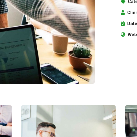
Cat
Clie
Date
Webs