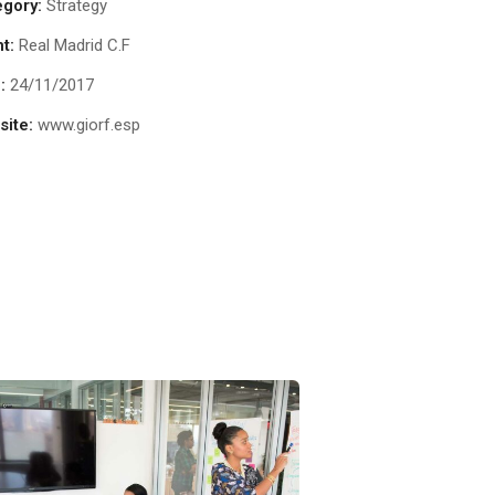
egory:
Strategy
nt:
Real Madrid C.F
:
24/11/2017
ite:
www.giorf.esp