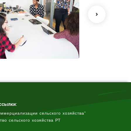
Chan Agency
Data Analyt
oaching
Strategy
ссылки:
оммерциализации сельского хозяйства”
тво сельского хозяйства РТ