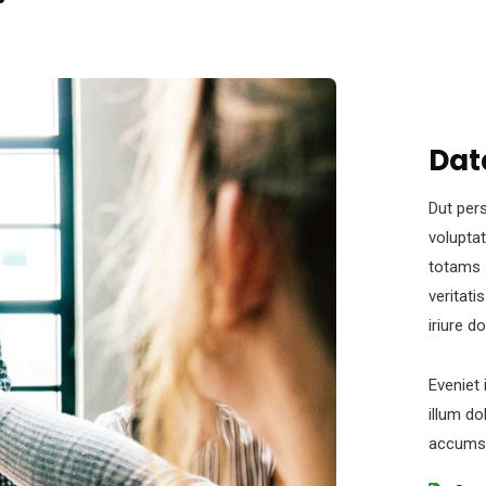
Dat
Dut pers
volupta
totams 
veritati
iriure d
Eveniet 
illum do
accumsa