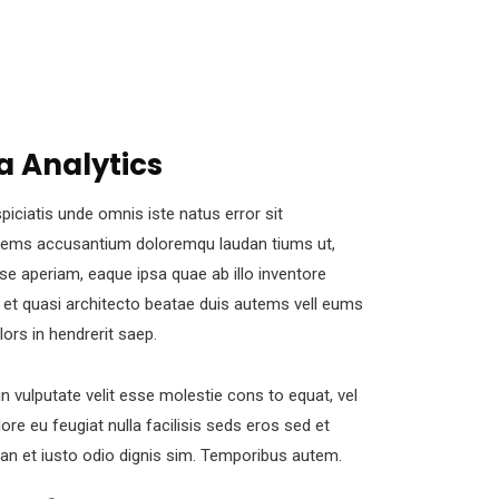
a Analytics
piciatis unde omnis iste natus error sit
tems accusantium doloremqu laudan tiums ut,
se aperiam, eaque ipsa quae ab illo inventore
s et quasi architecto beatae duis autems vell eums
olors in hendrerit saep.
in vulputate velit esse molestie cons to equat, vel
lore eu feugiat nulla facilisis seds eros sed et
n et iusto odio dignis sim. Temporibus autem.