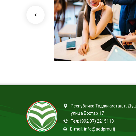
wth
Business Growth
ions
Coaching
Республика Таджикистан, г. Ду
улица Бохтар 17
Тел: (992 37) 2215113
E-mail: info@aedpmu.tj