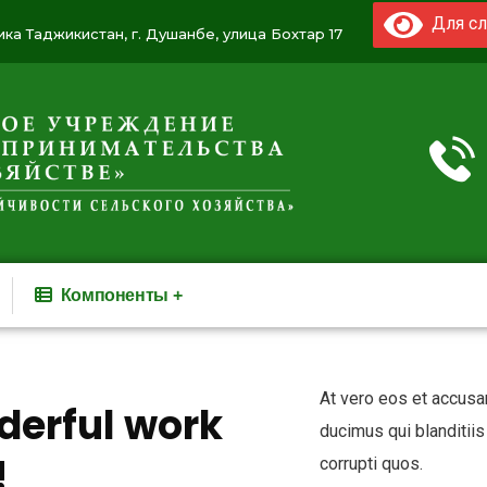
Для сл
ка Таджикистан, г. Душанбе, улица Бохтар 17
Компоненты
At vero eos et accusa
derful work
ducimus qui blanditiis
!
corrupti quos.