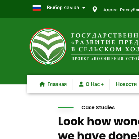
Выбор языка
Адрес: Республи
Главная
О Нас
Новости
Case Studies
Look how won
we have done