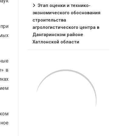
наук
Этап оценки и технико-
экономического обоснования
строительства
 при
агрологистического центра в
Дангаринском районе
мых
Хатлонской области
ные
е» в
мках
нием
ском
нное