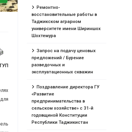
Ремонтно-
восстановительные работы в
Таджикском аграрном
университете имени Шириншох
Шохтемура
Запрос на подачу ценовых
предложений / Бурение
разведочных и
ТУП
эксплуатационных скважин
Поздравление директора ГУ
лях
«Развитие
 для
предпринимательства в
сельском хозяйстве» с 31-й
годовщиной Конституции
Республики Таджикистан
мель