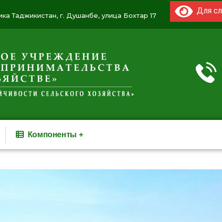
Для сл
ка Таджикистан, г. Душанбе, улица Бохтар 17
Компоненты