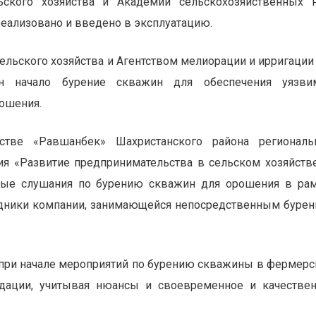
ьского хозяйства и Академии сельскохозяйственных 
реализовано и введено в эксплуатацию.
льского хозяйства и Агентством мелиорации и ирригации
ан начало бурение скважин для обеспечения уязви
рошения.
тве «Равшанбек» Шахристанского района региональ
ия «Развитие предпринимательства в сельском хозяйств
ные слушания по бурению скважин для орошения в ра
рудники компании, занимающейся непосредственным буре
 при начале мероприятий по бурению скважины в фермер
дации, учитывая нюансы и своевременное и качестве