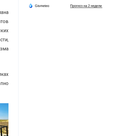
лана
атов
ских
сти,
зма
мках
апно