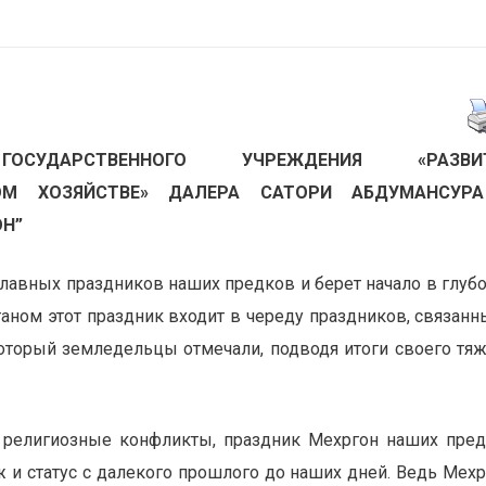
ОСУДАРСТВЕННОГО УЧРЕЖДЕНИЯ «РАЗВИ
ОМ ХОЗЯЙСТВЕ» ДАЛЕРА САТОРИ АБДУМАНСУР
ОН”
лавных праздников наших предков и берет начало в глуб
ганом этот праздник входит в череду праздников, связанн
оторый земледельцы отмечали, подводя итоги своего тя
и религиозные конфликты, праздник Мехргон наших пре
 и статус с далекого прошлого до наших дней. Ведь Мехр