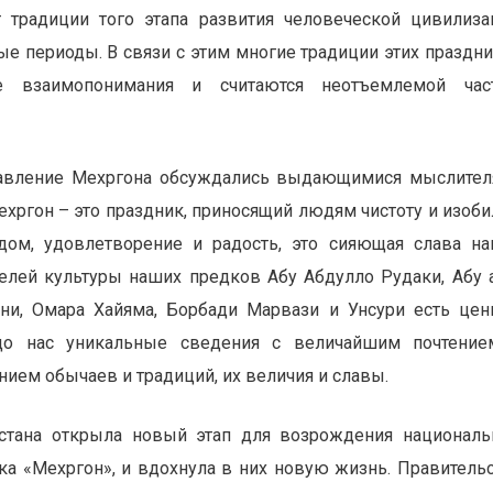
т традиции того этапа развития человеческой цивилиза
е периоды. В связи с этим многие традиции этих праздн
 взаимопонимания и считаются неотъемлемой час
славление Мехргона обсуждались выдающимися мыслите
Мехргон – это праздник, приносящий людям чистоту и изоби
дом, удовлетворение и радость, это сияющая слава н
телей культуры наших предков Абу Абдулло Рудаки, Абу 
ни, Омара Хайяма, Борбади Марвази и Унсури есть це
до нас уникальные сведения с величайшим почтение
ием обычаев и традиций, их величия и славы.
истана открыла новый этап для возрождения национал
ка «Мехргон», и вдохнула в них новую жизнь. Правитель