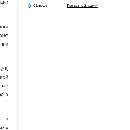
иции
атки
тает
ении
ции,
атой
ьные
ад в
ы и
амых