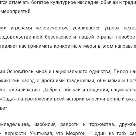
тся отмечать богатое культурное наследие, обычаи и трад
 мероприятий.
и угрозами человечеству, усиливается угроза нехв
родовольственной безопасности нашей страны приобре
ставляет нас принимать конкретные меры в этом направл
ий Основатель мира и национального единства, Лидер на
жикский народ с древними традициями, обычаями и бог
вую цивилизацию. Добрые обычаи и традиции, национал
и «Сада», на протяжении всей истории вносили ценный вкл
ва».
мледельцев, изобилия, радости и торжества, дружб
 и верности. Учитывая, что Мехргон – один из трёх с