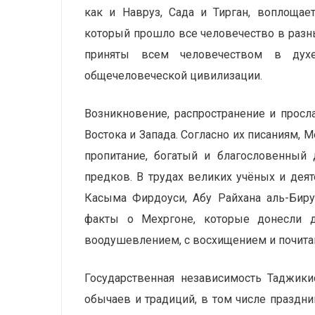
как и Навруз, Сада и Тирган, воплощае
который прошло все человечество в разны
приняты всем человечеством в духе
общечеловеческой цивилизации.
Возникновение, распространение и про
Востока и Запада. Согласно их писаниям, 
пропитание, богатый и благословенный 
предков. В трудах великих учёных и дея
Касыма Фирдоуси, Абу Райхана аль-Биру
факты о Мехргоне, которые донесли 
воодушевлением, с восхищением и почитан
Государственная независимость Таджик
обычаев и традиций, в том числе праздни