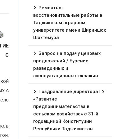
Ремонтно-
восстановительные работы в
Таджикском аграрном
университете имени Шириншох
Шохтемура
ТИЕ
Запрос на подачу ценовых
А С
предложений / Бурение
разведочных и
эксплуатационных скважин
окой
ых с
Поздравление директора ГУ
«Развитие
жело
предпринимательства в
сельском хозяйстве» с 31-й
годовщиной Конституции
дков
Республики Таджикистан
гон,