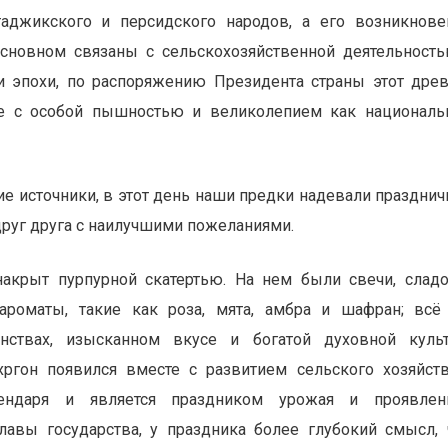
джикского и персидского народов, а его возникнове
сновном связаны с сельскохозяйственной деятельност
 эпохи, по распоряжению Президента страны этот дре
ре с особой пышностью и великолепием как национал
е источники, в этот день наши предки надевали праздни
руг друга с наилучшими пожеланиями.
крыт пурпурной скатертью. На нем были свечи, сладо
ароматы, такие как роза, мята, амбра и шафран; всё
инствах, изысканном вкусе и богатой духовной куль
ргон появился вместе с развитием сельского хозяйст
лендаря и является праздником урожая и проявлен
авы государства, у праздника более глубокий смысл,