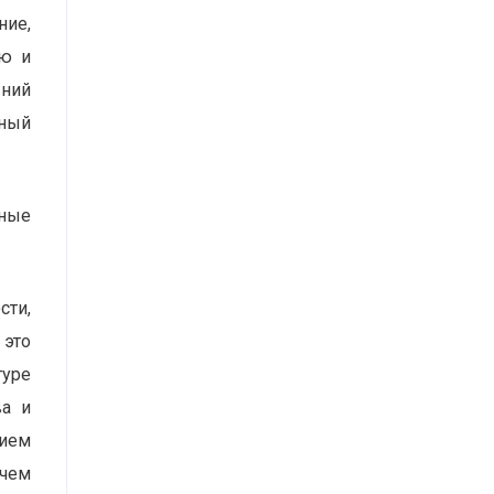
ние,
ью и
вний
ьный
чные
сти,
 это
туре
ва и
ием
 чем