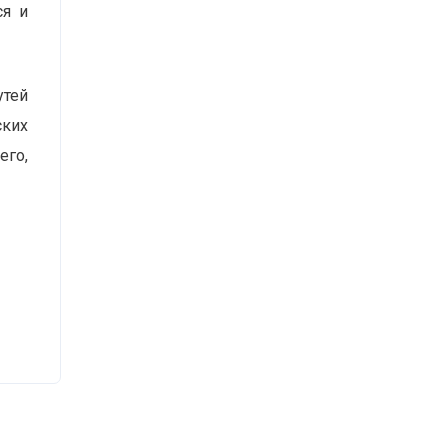
ся и
утей
ских
го,