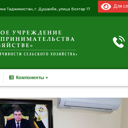
Для сл
ка Таджикистан, г. Душанбе, улица Бохтар 17
Компоненты