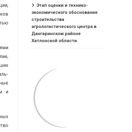
ции,
Этап оценки и технико-
экономического обоснования
иков
строительства
тью
агрологистического центра в
Дангаринском районе
Хатлонской области
лями
лие,
аших
аль-
нные
м и
ьных
ство