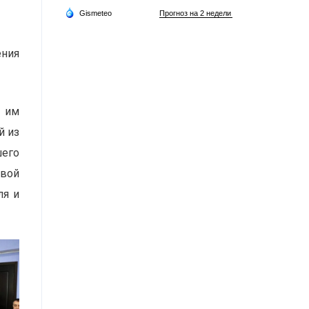
ения
в им
й из
шего
овой
ля и