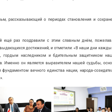
ьм, рассказывающий о периодах становления и сохран
ей ещё раз поздравили с этим славным днём, пожела
 выдающихся достижений, и отметили: «В наши дни кажды
ем, гордым наследником и бдительным защитником на
ка. Именно он является выразителем нашей судьбы, осн
м фундаментом вечного единства нации, народа-созидате
».