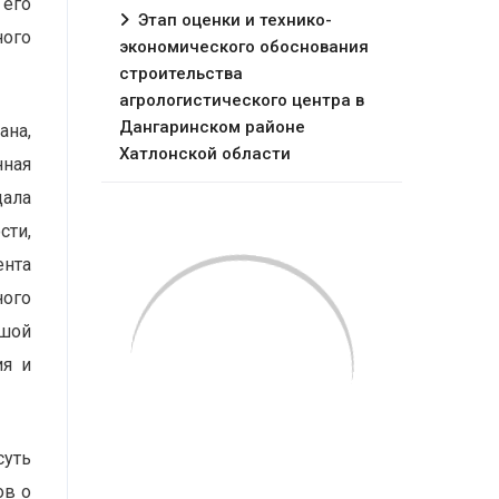
 его
Этап оценки и технико-
ного
экономического обоснования
строительства
агрологистического центра в
Дангаринском районе
ана,
Хатлонской области
нная
дала
сти,
ента
ного
ьшой
ия и
суть
ов о