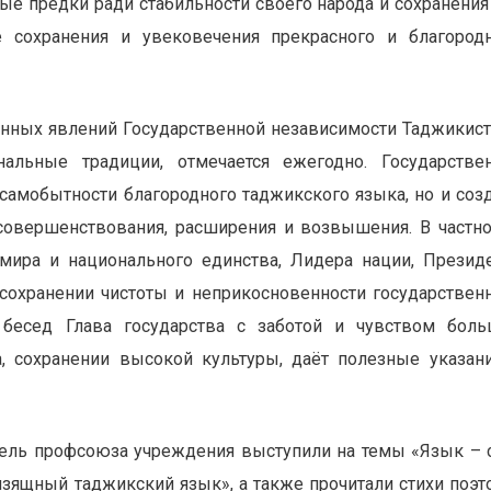
е предки ради стабильности своего народа и сохранения
е сохранения и увековечения прекрасного и благород
нных явлений Государственной независимости Таджикист
альные традиции, отмечается ежегодно. Государстве
самобытности благородного таджикского языка, но и соз
совершенствования, расширения и возвышения. В частно
 мира и национального единства, Лидера нации, Презид
сохранении чистоты и неприкосновенности государствен
 бесед Глава государства с заботой и чувством бол
а, сохранении высокой культуры, даёт полезные указан
тель профсоюза учреждения выступили на темы «Язык – 
изящный таджикский язык», а также прочитали стихи поэт