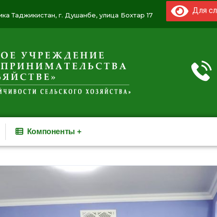
Для сл
ка Таджикистан, г. Душанбе, улица Бохтар 17
Компоненты