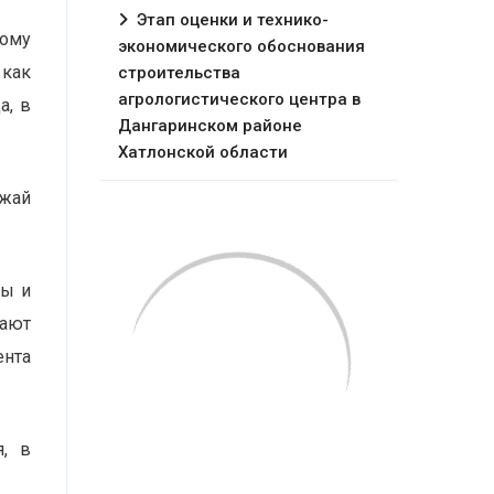
Этап оценки и технико-
ному
экономического обоснования
 как
строительства
агрологистического центра в
а, в
Дангаринском районе
Хатлонской области
ожай
ты и
жают
нта
я, в