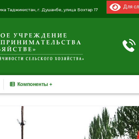
Для сл
ка Таджикистан, г. Душанбе, улица Бохтар 17
Компоненты