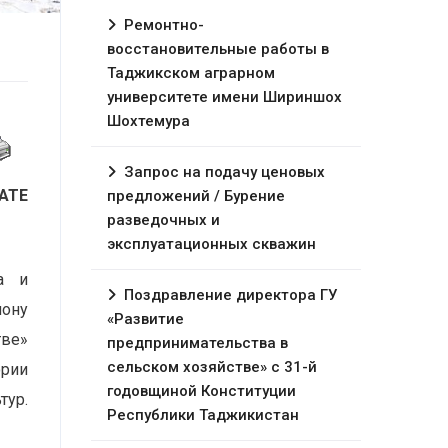
Ремонтно-
восстановительные работы в
Таджикском аграрном
университете имени Шириншох
Шохтемура
Запрос на подачу ценовых
АТЕ
предложений / Бурение
разведочных и
эксплуатационных скважин
а и
Поздравление директора ГУ
ону
«Развитие
тве»
предпринимательства в
сельском хозяйстве» с 31-й
ории
годовщиной Конституции
тур.
Республики Таджикистан