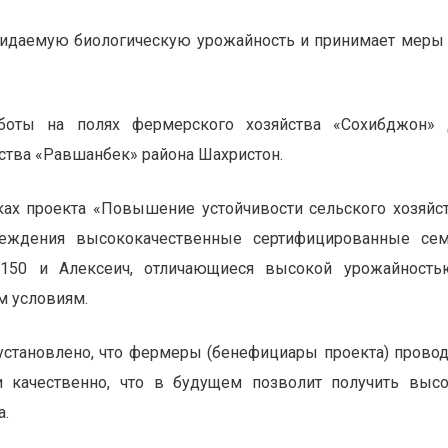
жидаемую биологическую урожайность и принимает меры
боты на полях фермерского хозяйства «Сохибджон» 
ства «Равшанбек» района Шахристон.
мках проекта «Повышение устойчивости сельского хозяйс
чреждения высококачественные сертифицированные се
а 150 и Алексеич, отличающиеся высокой урожайност
м условиям.
установлено, что фермеры (бенефициары проекта) прово
и качественно, что в будущем позволит получить выс
а.