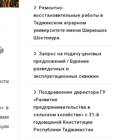
Ремонтно-
восстановительные работы в
Таджикском аграрном
университете имени Шириншох
Шохтемура
Запрос на подачу ценовых
предложений / Бурение
разведочных и
эксплуатационных скважин
ости
Поздравление директора ГУ
«Развитие
предпринимательства в
е» в
сельском хозяйстве» с 31-й
ами
годовщиной Конституции
ации
Республики Таджикистан