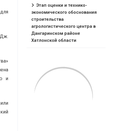
Этап оценки и технико-
 для
экономического обоснования
строительства
агрологистического центра в
Дангаринском районе
Дж.
Хатлонской области
тва»
мена
ью и
дили
окий