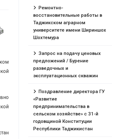
Ремонтно-
восстановительные работы в
Таджикском аграрном
университете имени Шириншох
Шохтемура
Запрос на подачу ценовых
предложений / Бурение
ском
разведочных и
ской
эксплуатационных скважин
Поздравление директора ГУ
ивно
«Развитие
лкой
предпринимательства в
сельском хозяйстве» с 31-й
годовщиной Конституции
Республики Таджикистан
тан