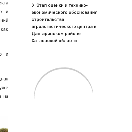
екта
Этап оценки и технико-
ых и
экономического обоснования
строительства
аний
агрологистического центра в
 как
Дангаринском районе
Хатлонской области
р и
дная
 уже
и на