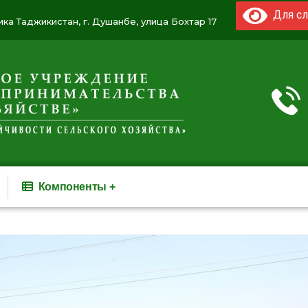
Для сл
ка Таджикистан, г. Душанбе, улица Бохтар 17
Компоненты