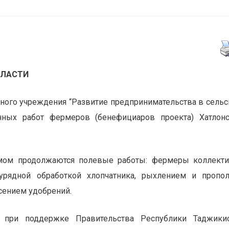
БЛАСТИ
нного учреждения “Развитие предпринимательства в сель
нных работ фермеров (бенефициаров проекта) Хатлон
азмом продолжаются полевые работы: фермеры коллект
урядной обработкой хлопчатника, рыхлением и пропо
есением удобрений.
 при поддержке Правительства Республики Таджикис