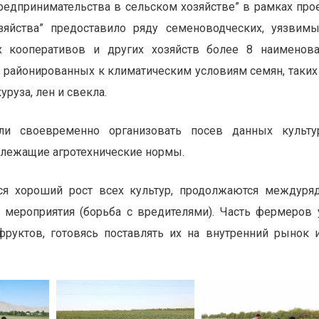
редпринимательства в сельском хозяйстве” в рамках про
зяйства” предоставило ряду семеноводческих, уязвим
х кооперативов и других хозяйств более 8 наименов
районированных к климатическим условиям семян, таких
уруза, лен и свекла.
ли своевременно организовать посев данных культу
длежащие агротехнические нормы.
ся хороший рост всех культур, продолжаются междуря
е мероприятия (борьба с вредителями). Часть фермеров
фруктов, готовясь поставлять их на внутренний рынок 