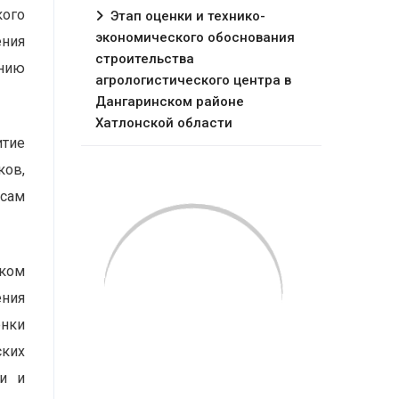
кого
Этап оценки и технико-
экономического обоснования
ения
строительства
нию
агрологистического центра в
Дангаринском районе
Хатлонской области
итие
ков,
осам
ском
ения
енки
ских
ти и