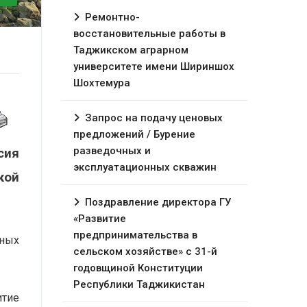
Ремонтно-
восстановительные работы в
Таджикском аграрном
университете имени Шириншох
Шохтемура
Запрос на подачу ценовых
предложений / Бурение
разведочных и
сия
эксплуатационных скважин
кой
Поздравление директора ГУ
«Развитие
предпринимательства в
чных
сельском хозяйстве» с 31-й
годовщиной Конституции
Республики Таджикистан
итие