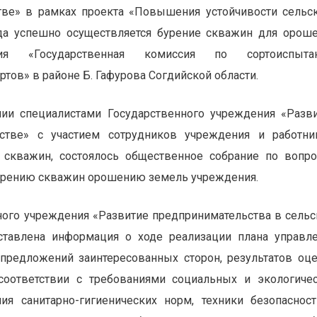
тве» в рамках проекта «Повышения устойчивости сельс
ода успешно осуществляется бурение скважин для орош
ния «Государственная комиссия по сортоиспыта
ртов» в районе Б. Гафурова Согдийской области.
ии специалистами Государственного учреждения «Разв
стве» с участием сотрудников учреждения и работни
 скважин, состоялось общественное собрание по вопр
бурению скважин орошению земель учреждения.
ного учреждения «Развитие предпринимательства в сель
ставлена информация о ходе реализации плана управл
редложений заинтересованных сторон, результатов оц
оответствии с требованиями социальных и экологиче
ия санитарно-гигиенических норм, техники безопаснос