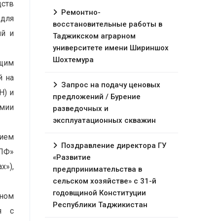
дств
Ремонтно-
 для
восстановительные работы в
ий и
Таджикском аграрном
университете имени Шириншох
Шохтемура
ящим
й на
Запрос на подачу ценовых
Н) и
предложений / Бурение
емии
разведочных и
эксплуатационных скважин
нием
Поздравление директора ГУ
ИПФ»
«Развитие
х»),
предпринимательства в
сельском хозяйстве» с 31-й
годовщиной Конституции
нном
Республики Таджикистан
я с