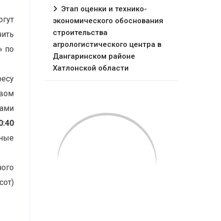
Этап оценки и технико-
огут
экономического обоснования
строительства
чить
агрологистического центра в
» по
Дангаринском районе
Хатлонской области
ресу
вом
ками
0:40
нные
ого
сот)