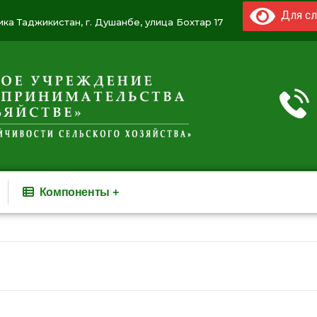
Для сл
ка Таджикистан, г. Душанбе, улица Бохтар 17
Компоненты