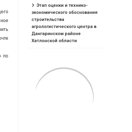
Этап оценки и технико-
щего
экономического обоснования
строительства
ьное
агрологистического центра в
чить
Дангаринском районе
очте
Хатлонской области
о по