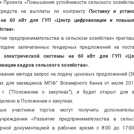
и Проекта «Повышения устойчивости сельского хозяйств
 средств на выплаты по контракту
Поставк
у
и устано
ы на 60 кВт для ГУП «Центр цифровизации и повыше
йства».
тие предпринимательства в сельском хозяйстве» пригла
подаче запечатанных тендерных предложений на пост
й электрической системы на 60 кВт для ГУП «Це
кации кадров сельского хозяйства».
ование метода запрос на подачу ценовых предложений (З
ах для заемщиков МПФ” Всемирного банка от июля 2016
г. (“Положение о закупках”), и будет открыт для 
елено в Положении о закупках.
ные участники торгов могут получить дополнитель
чреждении «Развитие предпринимательства в сельс
ерной документацией в рабочее время с 8:00 до 17:0