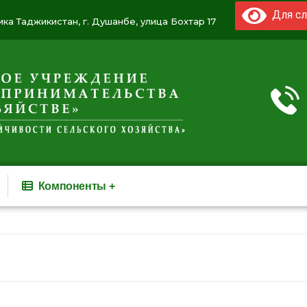
Для сл
ка Таджикистан, г. Душанбе, улица Бохтар 17
Компоненты