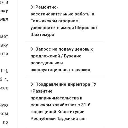
а» и
Ремонтно-
вку
восстановительные работы в
ния
Таджикском аграрном
университете имени Шириншох
Шохтемура
шает
авку
Запрос на подачу ценовых
нтр
предложений / Бурение
разведочных и
эксплуатационных скважин
ЦП),
 г.,
Поздравление директора ГУ
всех
«Развитие
предпринимательства в
ную
сельском хозяйстве» с 31-й
годовщиной Конституции
ком
Республики Таджикистан
0 по