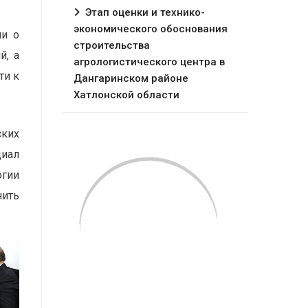
Этап оценки и технико-
экономического обоснования
ии о
строительства
й, а
агрологистического центра в
ти к
Дангаринском районе
Хатлонской области
ских
циал
огии
нить