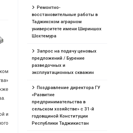
Ремонтно-
восстановительные работы в
Таджикском аграрном
университете имени Шириншох
Шохтемура
Запрос на подачу ценовых
предложений / Бурение
разведочных и
ском
эксплуатационных скважин
тва»
Поздравление директора ГУ
акже
«Развитие
а.
предпринимательства в
сельском хозяйстве» с 31-й
ой и
годовщиной Конституции
ного
Республики Таджикистан