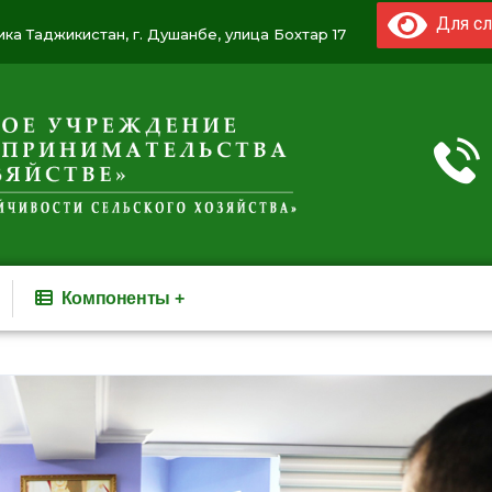
Для сл
ка Таджикистан, г. Душанбе, улица Бохтар 17
Компоненты