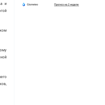
ва и
огой
иком
ому
нной
шего
хов,