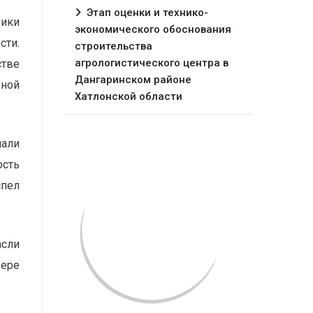
Этап оценки и технико-
лики
экономического обоснования
сти.
строительства
агрологистического центра в
стве
Дангаринском районе
ьной
Хатлонской области
мали
ость
спел
асли
фере