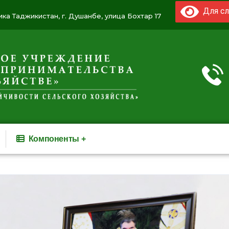
Для сл
ка Таджикистан, г. Душанбе, улица Бохтар 17
Компоненты