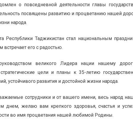
домлен о повседневной деятельности главы государст
ятельность посвящены развитию и процветанию нашей дор
изни народа.
та Республики Таджикистан стал национальным праздн
 встречает его с радостью.
уководством великого Лидера нации нашему дорог
 стратегические цели и планы к 35-летию государстве
й, устойчивого развития и достойной жизни народа.
уважаемые сотрудники и от вашего имени, весь народ на
ым днем, желаю вам крепкого здоровья, счастья и успе
ости во имя процветания нашей любимой Родины.