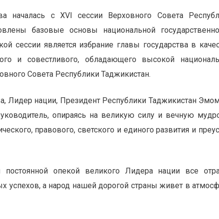
ва началась с XVI сессии Верховного Совета Респуб
овлены базовые основы национальной государственно
ой сессии является избрание главы государства в каче
того и совестливого, обладающего высокой национал
овного Совета Республики Таджикистан.
ва, Лидер нации, Президент Республики Таджикистан Эмо
уководитель, опираясь на великую силу и вечную мудр
ического, правового, светского и единого развития и преу
 постоянной опекой великого Лидера нации все отр
ых успехов, а народ нашей дорогой страны живет в атмос