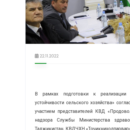
22.11.2022
В рамках подготовки к реализации 
устойчивости сельского хозяйства» согл
участием представителей КВД «Продовол
надзора Службы Министерства здраво
Таджикистан, КВДЧХН «Точикнихолпарвар»