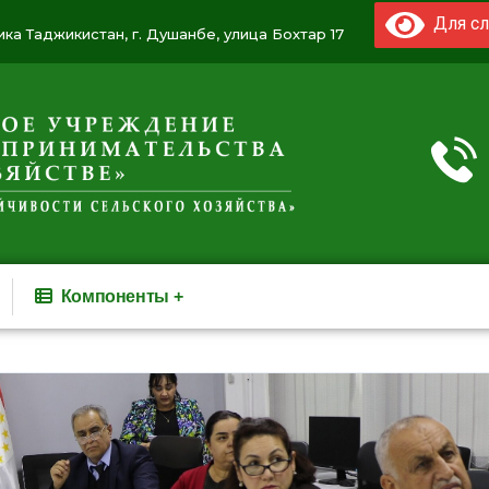
Для сл
ка Таджикистан, г. Душанбе, улица Бохтар 17
Компоненты