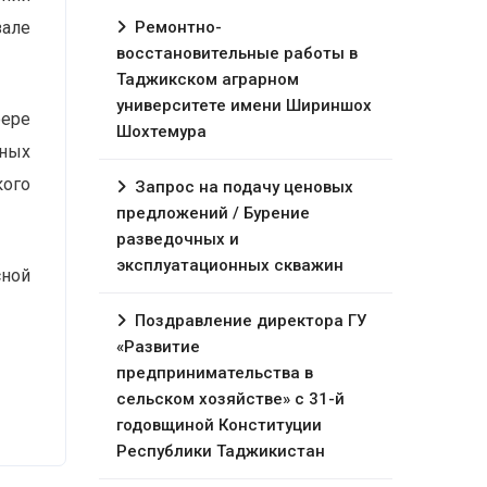
зале
Ремонтно-
восстановительные работы в
Таджикском аграрном
университете имени Шириншох
фере
Шохтемура
нных
кого
Запрос на подачу ценовых
предложений / Бурение
разведочных и
эксплуатационных скважин
сной
Поздравление директора ГУ
«Развитие
предпринимательства в
сельском хозяйстве» с 31-й
годовщиной Конституции
Республики Таджикистан